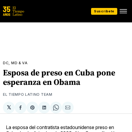
Suscríbete
DC, MD & VA
Esposa de preso en Cuba pone
esperanza en Obama
EL TIEMPO LATINO TEAM
𝕏
Compartir
Share
Compartir
Share
Compartir
en
on
en
on
via
Facebook
Pinterest
LinkedIn
WhatsApp
Email
La esposa del contratista estadounidense preso en