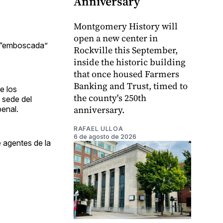
Anniversary
Montgomery History will
open a new center in
na “emboscada”
Rockville this September,
inside the historic building
that once housed Farmers
Banking and Trust, timed to
e los
the county's 250th
a sede del
anniversary.
penal.
RAFAEL ULLOA
6 de agosto de 2026
 agentes de la