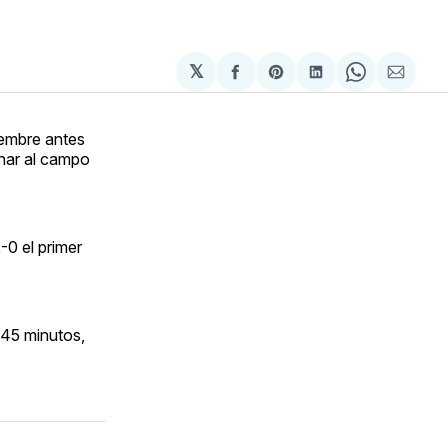
𝕏
Compartir
Share
Compartir
Share
Compa
en
on
en
on
via
Facebook
Pinterest
LinkedIn
WhatsApp
Email
iembre antes
rnar al campo
-0 el primer
 45 minutos,