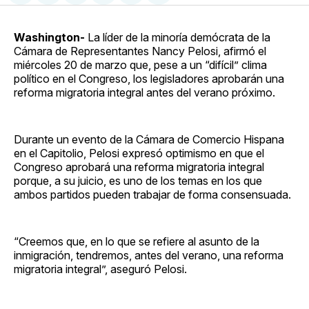
en
on
en
on
via
Facebook
Pinterest
LinkedIn
WhatsApp
Email
Washington-
La líder de la minoría demócrata de la
Cámara de Representantes Nancy Pelosi, afirmó el
miércoles 20 de marzo que, pese a un “difícil” clima
político en el Congreso, los legisladores aprobarán una
reforma migratoria integral antes del verano próximo.
Durante un evento de la Cámara de Comercio Hispana
en el Capitolio, Pelosi expresó optimismo en que el
Congreso aprobará una reforma migratoria integral
porque, a su juicio, es uno de los temas en los que
ambos partidos pueden trabajar de forma consensuada.
“Creemos que, en lo que se refiere al asunto de la
inmigración, tendremos, antes del verano, una reforma
migratoria integral”, aseguró Pelosi.