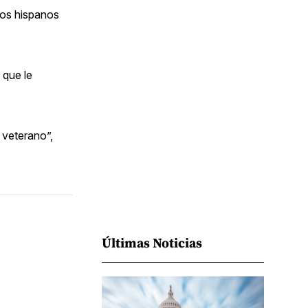
Facebook
Pinterest
LinkedIn
WhatsApp
Email
 los hispanos
 que le
 veterano”,
Últimas Noticias