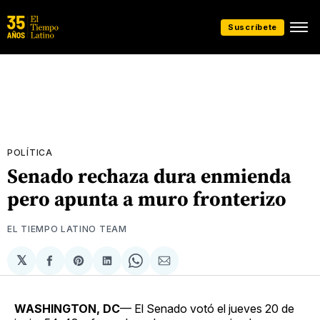
Suscríbete
POLÍTICA
Senado rechaza dura enmienda
pero apunta a muro fronterizo
EL TIEMPO LATINO TEAM
𝕏
Compartir
Share
Compartir
Share
Compartir
en
on
en
on
via
Facebook
Pinterest
LinkedIn
WhatsApp
Email
WASHINGTON, DC
— El Senado votó el jueves 20 de