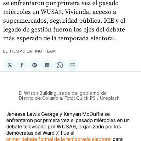
se enfrentaron por primera vez el pasado
miércoles en WUSA9. Vivienda, acceso a
supermercados, seguridad pública, ICE y el
legado de gestión fueron los ejes del debate
más esperado de la temporada electoral.
EL TIEMPO LATINO TEAM
𝕏
Compartir
Share
Compartir
Share
Compartir
en
on
en
on
via
Facebook
Pinterest
LinkedIn
WhatsApp
Email
El Wilson Building, sede del gobierno del 
Distrito de Columbia. Foto: Quick PS / Unsplash
Janeese Lewis George y Kenyan McDuffie se
enfrentaron por primera vez el pasado miércoles en un
debate televisado por WUSA9, organizado por los
demócratas del Ward 7. Fue el
primer debate formal de la temporada electoral
para