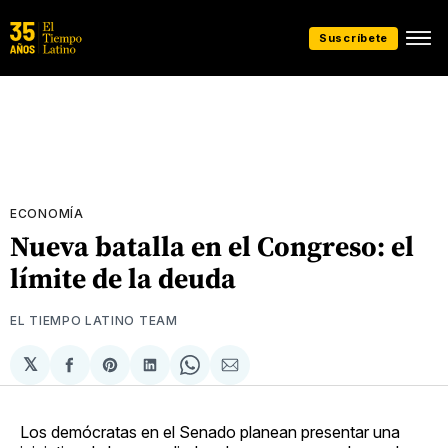
Suscríbete
ECONOMÍA
Nueva batalla en el Congreso: el
límite de la deuda
EL TIEMPO LATINO TEAM
𝕏
Compartir
Share
Compartir
Share
Compartir
en
on
en
on
via
Facebook
Pinterest
LinkedIn
WhatsApp
Email
Los demócratas en el Senado planean presentar una