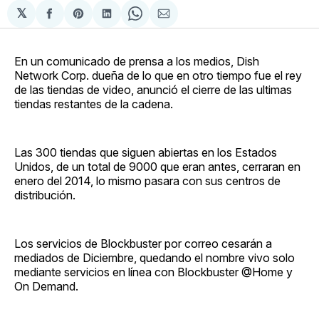
𝕏
Compartir
Share
Compartir
Share
Compartir
en
on
en
on
via
Facebook
Pinterest
LinkedIn
WhatsApp
Email
En un comunicado de prensa a los medios, Dish
Network Corp. dueña de lo que en otro tiempo fue el rey
de las tiendas de video, anunció el cierre de las ultimas
tiendas restantes de la cadena.
Las 300 tiendas que siguen abiertas en los Estados
Unidos, de un total de 9000 que eran antes, cerraran en
enero del 2014, lo mismo pasara con sus centros de
distribución.
Los servicios de Blockbuster por correo cesarán a
mediados de Diciembre, quedando el nombre vivo solo
mediante servicios en línea con Blockbuster @Home y
On Demand.