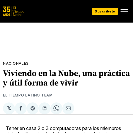
Suscríbete
NACIONALES
Viviendo en la Nube, una práctica
y útil forma de vivir
EL TIEMPO LATINO TEAM
𝕏
Compartir
Share
Compartir
Share
Compartir
en
on
en
on
via
Facebook
Pinterest
LinkedIn
WhatsApp
Email
Tener en casa 2 o 3 computadoras para los miembros