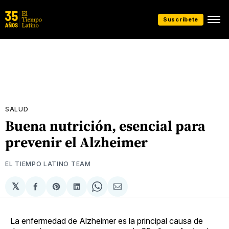
Suscríbete
SALUD
Buena nutrición, esencial para
prevenir el Alzheimer
EL TIEMPO LATINO TEAM
𝕏
Compartir
Share
Compartir
Share
Compartir
en
on
en
on
via
Facebook
Pinterest
LinkedIn
WhatsApp
Email
La enfermedad de Alzheimer es la principal causa de