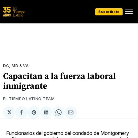
Suscríbete
DC, MD & VA
Capacitan a la fuerza laboral
inmigrante
EL TIEMPO LATINO TEAM
𝕏
Compartir
Share
Compartir
Share
Compartir
en
on
en
on
via
Facebook
Pinterest
LinkedIn
WhatsApp
Email
Funcionarios del gobierno del condado de Montgomery