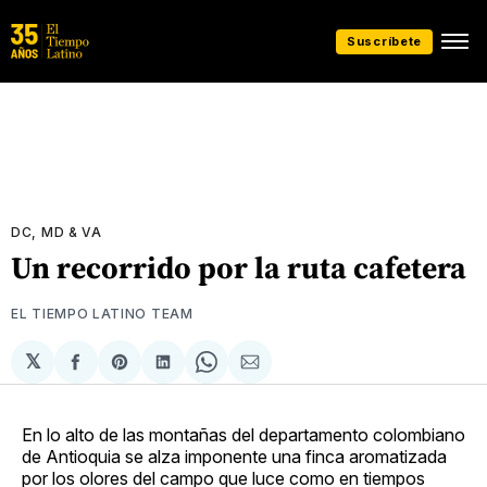
Suscríbete
DC, MD & VA
Un recorrido por la ruta cafetera
EL TIEMPO LATINO TEAM
𝕏
Compartir
Share
Compartir
Share
Compartir
en
on
en
on
via
Facebook
Pinterest
LinkedIn
WhatsApp
Email
En lo alto de las montañas del departamento colombiano
de Antioquia se alza imponente una finca aromatizada
por los olores del campo que luce como en tiempos