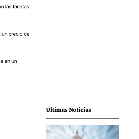
Facebook
Pinterest
LinkedIn
WhatsApp
Email
n las tarjetas
n un precio de
ma en un
Últimas Noticias