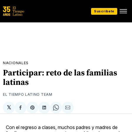
Suscríbete
NACIONALES
Participar: reto de las familias
latinas
EL TIEMPO LATINO TEAM
𝕏
Compartir
Share
Compartir
Share
Compartir
en
on
en
on
via
Facebook
Pinterest
LinkedIn
WhatsApp
Email
Con el regreso a clases, muchos padres y madres de