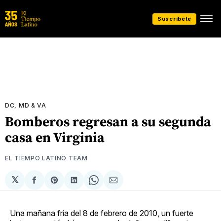
Suscríbete
DC, MD & VA
Bomberos regresan a su segunda
casa en Virginia
EL TIEMPO LATINO TEAM
𝕏
Compartir
Share
Compartir
Share
Compartir
en
on
en
on
via
Facebook
Pinterest
LinkedIn
WhatsApp
Email
Una mañana fría del 8 de febrero de 2010, un fuerte