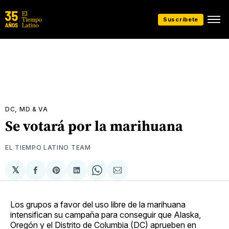
Suscríbete
DC, MD & VA
Se votará por la marihuana
EL TIEMPO LATINO TEAM
𝕏
Compartir
Share
Compartir
Share
Compartir
en
on
en
on
via
Facebook
Pinterest
LinkedIn
WhatsApp
Email
Los grupos a favor del uso libre de la marihuana
intensifican su campaña para conseguir que Alaska,
Oregón y el Distrito de Columbia (DC) aprueben en