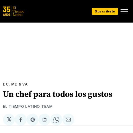
Suscríbete
DC, MD & VA
Un chef para todos los gustos
EL TIEMPO LATINO TEAM
𝕏
Compartir
Share
Compartir
Share
Compartir
en
on
en
on
via