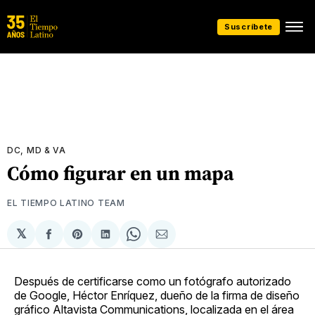
Suscríbete
DC, MD & VA
Cómo figurar en un mapa
EL TIEMPO LATINO TEAM
𝕏
Compartir
Share
Compartir
Share
Compartir
en
on
en
on
via
Facebook
Pinterest
LinkedIn
WhatsApp
Email
Después de certificarse como un fotógrafo autorizado
de Google, Héctor Enríquez, dueño de la firma de diseño
gráfico Altavista Communications, localizada en el área