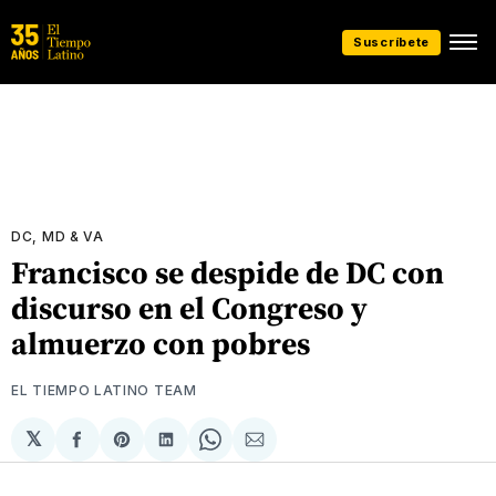
Suscríbete
DC, MD & VA
Francisco se despide de DC con
discurso en el Congreso y
almuerzo con pobres
EL TIEMPO LATINO TEAM
𝕏
Compartir
Share
Compartir
Share
Compartir
en
on
en
on
via
Facebook
Pinterest
LinkedIn
WhatsApp
Email