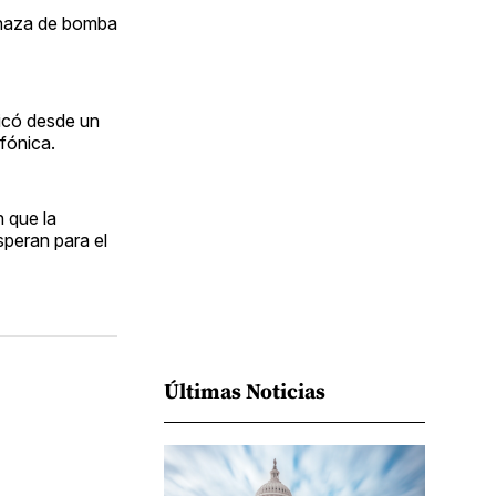
Facebook
Pinterest
LinkedIn
WhatsApp
Email
enaza de bomba
dicó desde un
fónica.
n que la
peran para el
Últimas Noticias