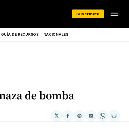
Suscríbete
GUÍA DE RECURSOS
NACIONALES
menaza de bomba
𝕏
Compartir
Share
Compartir
Share
Compa
en
on
en
on
via