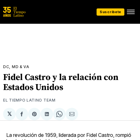
Suscríbete
DC, MD & VA
Fidel Castro y la relación con
Estados Unidos
EL TIEMPO LATINO TEAM
𝕏
Compartir
Share
Compartir
Share
Compartir
en
on
en
on
via
Facebook
Pinterest
LinkedIn
WhatsApp
Email
La revolución de 1959, liderada por Fidel Castro, rompió