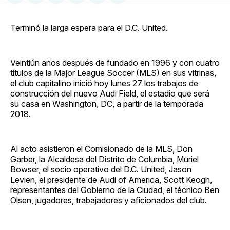
en
on
en
on
via
Facebook
Pinterest
LinkedIn
WhatsApp
Email
Terminó la larga espera para el D.C. United.
Veintiún años después de fundado en 1996 y con cuatro
títulos de la Major League Soccer (MLS) en sus vitrinas,
el club capitalino inició hoy lunes 27 los trabajos de
construcción del nuevo Audi Field, el estadio que será
su casa en Washington, DC, a partir de la temporada
2018.
Al acto asistieron el Comisionado de la MLS, Don
Garber, la Alcaldesa del Distrito de Columbia, Muriel
Bowser, el socio operativo del D.C. United, Jason
Levien, el presidente de Audi of America, Scott Keogh,
representantes del Gobierno de la Ciudad, el técnico Ben
Olsen, jugadores, trabajadores y aficionados del club.