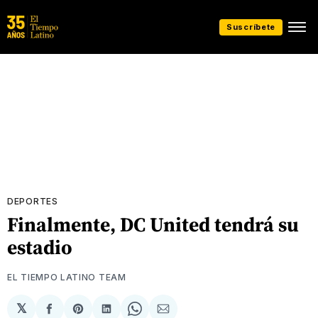
Suscríbete
DEPORTES
Finalmente, DC United tendrá su
estadio
EL TIEMPO LATINO TEAM
𝕏
Compartir
Share
Compartir
Share
Compartir