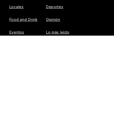
Locales
Deportes
Food and Drink
Opinión
Eventos
Lo más leído
Negocios
Newsletters
Real Estate
Edición impresa
Historias Latinas
Acerca de Nosotros
Guía de Recursos
Advertise with us
© 2026 El Tiempo Latino
{{!-- ADHESION AD CONTAINER --}}
{{!-- VIDEO SLIDER