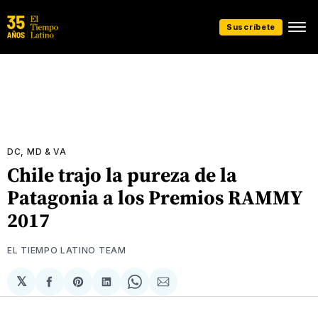
Suscríbete
DC, MD & VA
Chile trajo la pureza de la
Patagonia a los Premios RAMMY
2017
EL TIEMPO LATINO TEAM
𝕏
Compartir
Share
Compartir
Share
Compartir
en
on
en
on
via
Facebook
Pinterest
LinkedIn
WhatsApp
Email