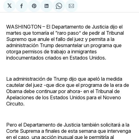
𝕏
Compartir
Share
Compartir
Share
Compartir
en
on
en
on
via
Facebook
Pinterest
LinkedIn
WhatsApp
Email
WASHINGTON – El Departamento de Justicia dijo el
martes que tomaría el “raro paso” de pedir al Tribunal
Supremo que anule el fallo del juez y permita a la
administración Trump desmantelar un programa que
otorga permisos de trabajo a inmigrantes
indocumentados criados en Estados Unidos.
La administración de Trump dijo que apeló la medida
cautelar del juez -que dice que el programa de la era de
Obama debe continuar por ahora- en el Tribunal de
Apelaciones de los Estados Unidos para el Noveno
Circuito.
Pero el Departamento de Justicia también solicitará a la
Corte Suprema a finales de esta semana que intervenga
en el caso, una acción inusual que le permitiría al