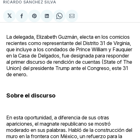
RICARDO SÁNCHEZ SILVA
𝕏
Compartir
Share
Compartir
Share
Compartir
en
on
en
on
via
Facebook
Pinterest
LinkedIn
WhatsApp
Email
La delegada, Elizabeth Guzmán, electa en los comicios
recientes como representante del Distrito 31 de Virginia,
que incluye a los condados de Prince William y Fauquier
en la Casa de Delgados, fue designada para responder
al primer discurso de rendición de cuentas (State of The
Union) del presidente Trump ante el Congreso, este 31
de enero.
Sobre el discurso
En esta oportunidad, a diferencia de sus otras
apariciones, el magnate republicano se mostró
moderado en sus palabras. Habló de la construcción del
muro en la frontera con México, un refuerzo para la