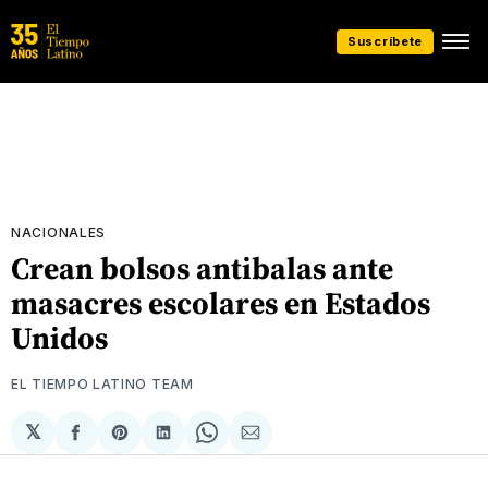
Suscríbete
NACIONALES
Crean bolsos antibalas ante
masacres escolares en Estados
Unidos
EL TIEMPO LATINO TEAM
𝕏
Compartir
Share
Compartir
Share
Compartir
en
on
en
on
via
Facebook
Pinterest
LinkedIn
WhatsApp
Email