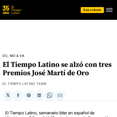
Suscríbete
DC, MD & VA
El Tiempo Latino se alzó con tres
Premios José Martí de Oro
EL TIEMPO LATINO TEAM
𝕏
Compartir
Share
Compartir
Share
Compartir
en
on
en
on
via
Facebook
Pinterest
LinkedIn
WhatsApp
Email
El Tiempo Latino, semanario líder en español de