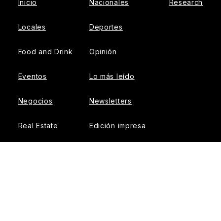
Inicio
Nacionales
Research
Locales
Deportes
Food and Drink
Opinión
Eventos
Lo más leído
Negocios
Newsletters
Real Estate
Edición impresa
Historias Latinas
Acerca de Nosotros
Guía de Recursos
Advertise with us
© 2026 El Tiempo Latino