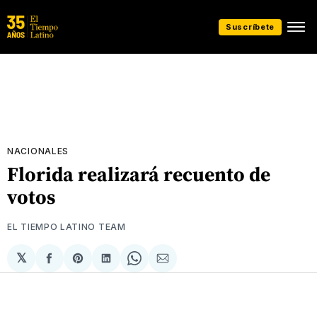
Suscríbete
NACIONALES
Florida realizará recuento de
votos
EL TIEMPO LATINO TEAM
𝕏
Compartir
Share
Compartir
Share
Compartir
en
on
en
on
via
Facebook
Pinterest
LinkedIn
WhatsApp
Email