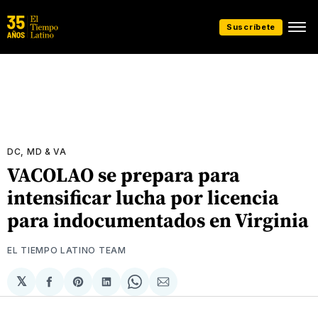
Suscríbete
DC, MD & VA
VACOLAO se prepara para
intensificar lucha por licencia
para indocumentados en Virginia
EL TIEMPO LATINO TEAM
𝕏
Compartir
Share
Compartir
Share
Compartir
en
on
en
on
via
Facebook
Pinterest
LinkedIn
WhatsApp
Email