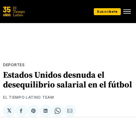
Suscríbete
DEPORTES
Estados Unidos desnuda el
desequilibrio salarial en el fútbol
EL TIEMPO LATINO TEAM
𝕏
Compartir
Share
Compartir
Share
Compartir
en
on
en
on
via
Facebook
Pinterest
LinkedIn
WhatsApp
Email