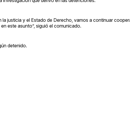
la investigación que derivó en las detenciones.
n la justicia y el Estado de Derecho, vamos a continuar coope
 en este asunto”, siguió el comunicado.
gún detenido.