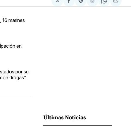
𝕏
Compartir
Share
Compartir
Share
Compa
en
on
en
on
via
Facebook
Pinterest
LinkedIn
WhatsApp
Email
, 16 marines
cipación en
estados por su
 con drogas”.
Últimas Noticias