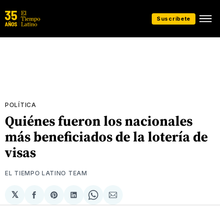
Suscríbete
POLÍTICA
Quiénes fueron los nacionales
más beneficiados de la lotería de
visas
EL TIEMPO LATINO TEAM
𝕏
Compartir
Share
Compartir
Share
Compartir
en
on
en
on
via
Facebook
Pinterest
LinkedIn
WhatsApp
Email