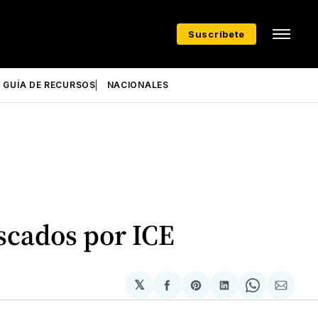
Suscríbete
GUÍA DE RECURSOS
NACIONALES
scados por ICE
𝕏
Compartir
Share
Compartir
Share
Compa
en
on
en
on
via