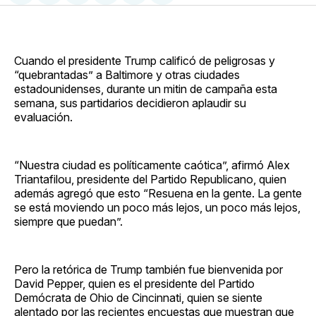
en
on
en
on
via
Facebook
Pinterest
LinkedIn
WhatsApp
Email
Cuando el presidente Trump calificó de peligrosas y
“quebrantadas” a Baltimore y otras ciudades
estadounidenses, durante un mitin de campaña esta
semana, sus partidarios decidieron aplaudir su
evaluación.
“Nuestra ciudad es políticamente caótica”, afirmó Alex
Triantafilou, presidente del Partido Republicano, quien
además agregó que esto “Resuena en la gente. La gente
se está moviendo un poco más lejos, un poco más lejos,
siempre que puedan”.
Pero la retórica de Trump también fue bienvenida por
David Pepper, quien es el presidente del Partido
Demócrata de Ohio de Cincinnati, quien se siente
alentado por las recientes encuestas que muestran que