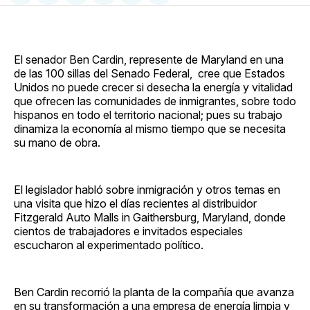
en
on
en
on
via
Facebook
Pinterest
LinkedIn
WhatsApp
Email
El senador Ben Cardin, represente de Maryland en una
de las 100 sillas del Senado Federal, cree que Estados
Unidos no puede crecer si desecha la energía y vitalidad
que ofrecen las comunidades de inmigrantes, sobre todo
hispanos en todo el territorio nacional; pues su trabajo
dinamiza la economía al mismo tiempo que se necesita
su mano de obra.
El legislador habló sobre inmigración y otros temas en
una visita que hizo el días recientes al distribuidor
Fitzgerald Auto Malls in Gaithersburg, Maryland, donde
cientos de trabajadores e invitados especiales
escucharon al experimentado político.
Ben Cardin recorrió la planta de la compañía que avanza
en su transformación a una empresa de energía limpia y