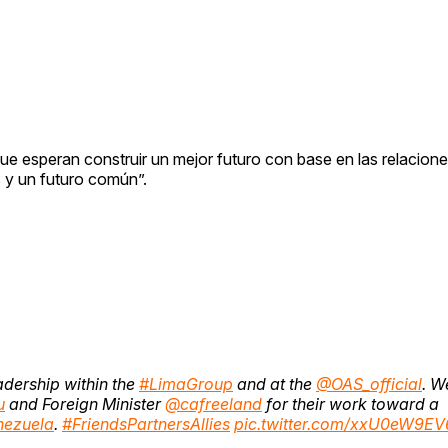
e esperan construir un mejor futuro con base en las relaciones
 y un futuro común”.
eadership within the
#LimaGroup
and at the
@OAS_official
. W
u
and Foreign Minister
@cafreeland
for their work toward a
nezuela
.
#FriendsPartnersAllies
pic.twitter.com/xxU0eW9EV