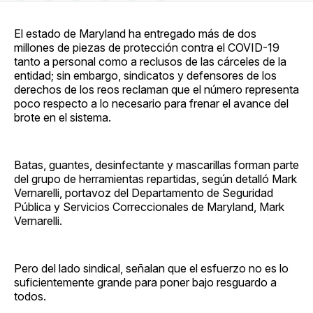
en
on
en
on
via
Facebook
Pinterest
LinkedIn
WhatsApp
Email
El estado de Maryland ha entregado más de dos
millones de piezas de protección contra el COVID-19
tanto a personal como a reclusos de las cárceles de la
entidad; sin embargo, sindicatos y defensores de los
derechos de los reos reclaman que el número representa
poco respecto a lo necesario para frenar el avance del
brote en el sistema.
Batas, guantes, desinfectante y mascarillas forman parte
del grupo de herramientas repartidas, según detalló Mark
Vernarelli, portavoz del Departamento de Seguridad
Pública y Servicios Correccionales de Maryland, Mark
Vernarelli.
Pero del lado sindical, señalan que el esfuerzo no es lo
suficientemente grande para poner bajo resguardo a
todos.