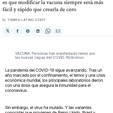
es que modificar la vacuna siempre será más
fácil y rápido que crearla de cero
EL TIEMPO LATINO STAFF
𝕏
Compartir
Share
Compartir
Share
Compartir
en
on
en
on
via
Facebook
Pinterest
LinkedIn
WhatsApp
Email
VACUNA. Personas han manifestado temor por
las nuevas cepas del COVID-19/Archivo
La pandemia del COVID-19 sigue avanzando. Tras un
año marcado por el confinamiento, el temor y una crisis
económica mundial, los principales laboratorios dieron
con una dosis que asegura la inmunidad para el
coronavirus.
Sin embargo, el virus ha mutado. Y las variantes
conocidas que provienen de Reino Unido, Brasil y