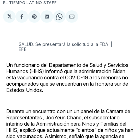
EL TIEMPO LATINO STAFF
𝕏
Compartir
Share
Compartir
Share
Compartir
en
on
en
on
via
Facebook
Pinterest
LinkedIn
WhatsApp
Email
SALUD. Se presentará la solicitud a la FDA. |
EFE
Un funcionario del Departamento de Salud y Servicios
Humanos (HHS) informó que la administración Biden
está vacunando contra el COVID-19 a los menores no
acompañados que se encuentran en la frontera sur de
Estados Unidos.
Durante un encuentro con un un panel de la Cámara de
Representantes , JooYeun Chang, el subsecretario
interino de la Administración para Niños y Familias del
HHS, explicó que actualmente “cientos” de niños ya han
sido vacunados. Asimismo, señaló que la agencia se