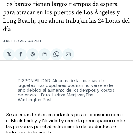
Los barcos tienen largos tiempos de espera
para atracar en los puertos de Los Ángeles y
Long Beach, que ahora trabajan las 24 horas del
día
ABEL LÓPEZ ABREU
𝕏
Compartir
Share
Compartir
Share
Compartir
en
on
en
on
via
Facebook
Pinterest
LinkedIn
WhatsApp
Email
DISPONIBILIDAD. Algunas de las marcas de
juguetes más populares podrían no verse este
año debido al aumento de los tiempos y costos
de envío. | Foto: Laritza Menjivar/The
Washington Post
Se acercan fechas importantes para el consumo como
el Black Friday y Navidad y crece la preocupación entre
las personas por el abastecimiento de productos de
todo tipo. Este año la