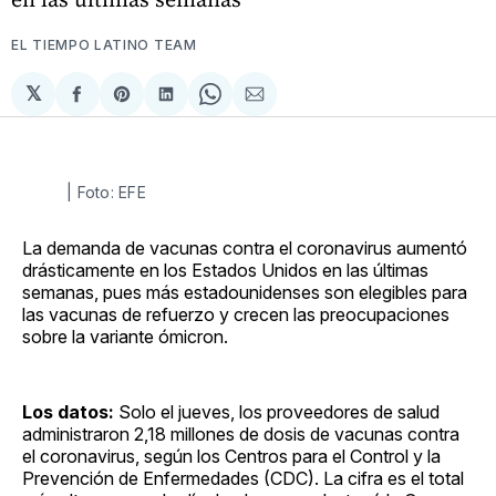
EL TIEMPO LATINO TEAM
𝕏
Compartir
Share
Compartir
Share
Compartir
en
on
en
on
via
Facebook
Pinterest
LinkedIn
WhatsApp
Email
| Foto: EFE
La demanda de vacunas contra el coronavirus aumentó
drásticamente en los Estados Unidos en las últimas
semanas, pues más estadounidenses son elegibles para
las vacunas de refuerzo y crecen las preocupaciones
sobre la variante ómicron.
Los datos:
Solo el jueves, los proveedores de salud
administraron 2,18 millones de dosis de vacunas contra
el coronavirus, según los Centros para el Control y la
Prevención de Enfermedades (CDC). La cifra es el total