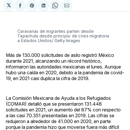
𝕏
Compartir
Share
Compartir
Share
Compartir
en
on
en
on
via
Facebook
Pinterest
LinkedIn
WhatsApp
Email
Caravanas de migrantes parten desde
Tapachula desde principio de crisis migratoria
a Estados Unidos/ Getty Images
Más de 130.000 solicitudes de asilo registró México
durante 2021, alcanzando un récord histórico,
informaron las autoridades mexicanas el lunes. Aunque
hubo una caída en 2020, debido a la pandemia de covid-
19, en 2021 casi duplica la cifra de 2019.
La Comisión Mexicana de Ayuda a los Refugiados
(COMAR) detalló que se presentaron 131.448
solicitudes en 2021, un aumento del 87% con respecto
a las casi 70.351 presentadas en 2019. Las cifras se
redujeron a alrededor de 41.000 en 2020, en parte
porque la pandemia hizo que moverse fuera más difícil