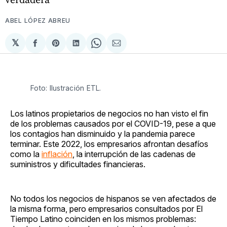
ABEL LÓPEZ ABREU
𝕏
Compartir
Share
Compartir
Share
Compartir
en
on
en
on
via
Facebook
Pinterest
LinkedIn
WhatsApp
Email
Foto: Ilustración ETL.
Los latinos propietarios de negocios no han visto el fin
de los problemas causados por el COVID-19, pese a que
los contagios han disminuido y la pandemia parece
terminar. Este 2022, los empresarios afrontan desafíos
como la
inflación
, la interrupción de las cadenas de
suministros y dificultades financieras.
No todos los negocios de hispanos se ven afectados de
la misma forma, pero empresarios consultados por El
Tiempo Latino coinciden en los mismos problemas: