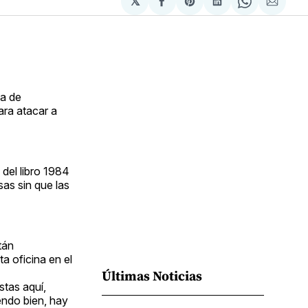
𝕏
Compartir
Share
Compartir
Share
Compa
en
on
en
on
via
Facebook
Pinterest
LinkedIn
WhatsApp
Email
za de
ara atacar a
 del libro 1984
sas sin que las
tán
a oficina en el
Últimas Noticias
stas aquí,
endo bien, hay