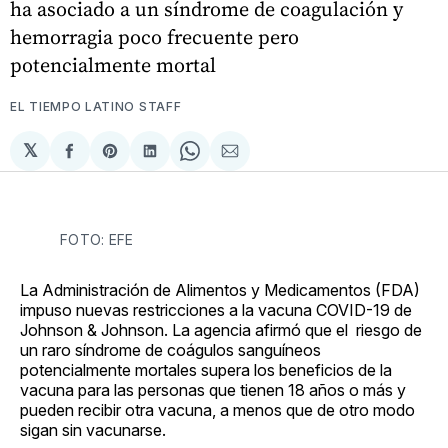
ha asociado a un síndrome de coagulación y
hemorragia poco frecuente pero
potencialmente mortal
EL TIEMPO LATINO STAFF
𝕏
Compartir
Share
Compartir
Share
Compartir
en
on
en
on
via
Facebook
Pinterest
LinkedIn
WhatsApp
Email
FOTO: EFE
La Administración de Alimentos y Medicamentos (FDA)
impuso nuevas restricciones a la vacuna COVID-19 de
Johnson & Johnson. La agencia afirmó que el riesgo de
un raro síndrome de coágulos sanguíneos
potencialmente mortales supera los beneficios de la
vacuna para las personas que tienen 18 años o más y
pueden recibir otra vacuna, a menos que de otro modo
sigan sin vacunarse.