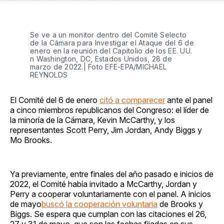
en
on
en
on
via
Facebook
Pinterest
LinkedIn
WhatsApp
Email
Se ve a un monitor dentro del Comité Selecto
de la Cámara para Investigar el Ataque del 6 de
enero en la reunión del Capitolio de los EE. UU.
n Washington, DC, Estados Unidos, 28 de
marzo de 2022.| Foto EFE-EPA/MICHAEL
REYNOLDS
El Comité del 6 de enero
citó a comparecer
ante el panel
a cinco miembros republicanos del Congreso: el líder de
la minoría de la Cámara, Kevin McCarthy, y los
representantes Scott Perry, Jim Jordan, Andy Biggs y
Mo Brooks.
Ya previamente, entre finales del año pasado e inicios de
2022, el Comité había invitado a McCarthy, Jordan y
Perry a cooperar voluntariamente con el panel. A inicios
de mayo
buscó la cooperación voluntaria
de Brooks y
Biggs. Se espera que cumplan con las citaciones el 26,
27 y 31 de mayo, que son las fechas fijadas en sus