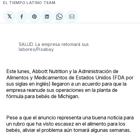
EL TIEMPO LATINO TEAM
𝕏
Compartir
Share
Compartir
Share
Compartir
en
on
en
on
via
Facebook
Pinterest
LinkedIn
WhatsApp
Email
SALUD. La empresa retomará sus
labores/Pixabay
Este lunes, Abbott Nutrition y la Administración de
Alimentos y Medicamentos de Estados Unidos (FDA por
sus siglas en inglés) llegaron a un acuerdo para que la
empresa reanude sus operaciones en la planta de
fórmula para bebés de Michigan.
Pese a que el anuncio representa una buena noticia para
un rubro que ha visto escasez en el alimento para los
bebés, aliviar el problema aún tomará algunas semanas.