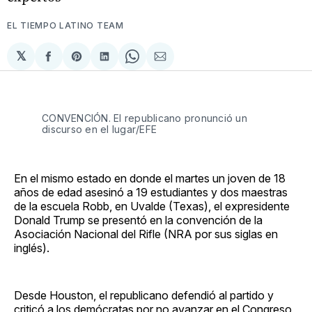
EL TIEMPO LATINO TEAM
𝕏
Compartir
Share
Compartir
Share
Compartir
en
on
en
on
via
Facebook
Pinterest
LinkedIn
WhatsApp
Email
CONVENCIÓN. El republicano pronunció un
discurso en el lugar/EFE
En el mismo estado en donde el martes un joven de 18
años de edad asesinó a 19 estudiantes y dos maestras
de la escuela Robb, en Uvalde (Texas), el expresidente
Donald Trump se presentó en la convención de la
Asociación Nacional del Rifle (NRA por sus siglas en
inglés).
Desde Houston, el republicano defendió al partido y
criticó a los demócratas por no avanzar en el Congreso