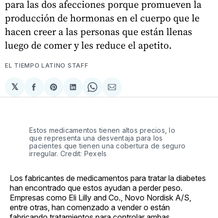
para las dos afecciones porque promueven la
producción de hormonas en el cuerpo que le
hacen creer a las personas que están llenas
luego de comer y les reduce el apetito.
EL TIEMPO LATINO STAFF
𝕏
Compartir
Share
Compartir
Share
Compartir
en
on
en
on
via
Facebook
Pinterest
LinkedIn
WhatsApp
Email
Estos medicamentos tienen altos precios, lo
que representa una desventaja para los
pacientes que tienen una cobertura de seguro
irregular. Credit: Pexels
Los fabricantes de medicamentos para tratar la diabetes
han encontrado que estos ayudan a perder peso.
Empresas como Eli Lilly and Co., Novo Nordisk A/S,
entre otras, han comenzado a vender o están
fabricando tratamientos para controlar ambas