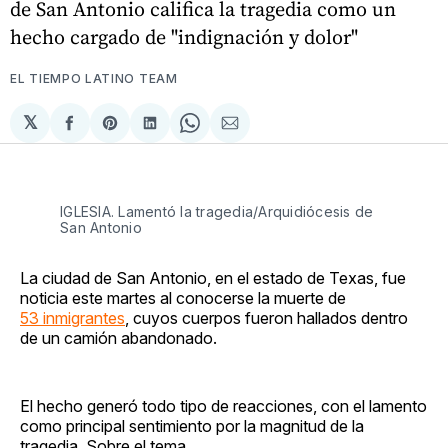
de San Antonio califica la tragedia como un
hecho cargado de "indignación y dolor"
EL TIEMPO LATINO TEAM
𝕏
Compartir
Share
Compartir
Share
Compartir
en
on
en
on
via
Facebook
Pinterest
LinkedIn
WhatsApp
Email
IGLESIA. Lamentó la tragedia/Arquidiócesis de
San Antonio
La ciudad de San Antonio, en el estado de Texas, fue
noticia este martes al conocerse la muerte de
53 inmigrantes
, cuyos cuerpos fueron hallados dentro
de un camión abandonado.
El hecho generó todo tipo de reacciones, con el lamento
como principal sentimiento por la magnitud de la
tragedia. Sobre el tema,